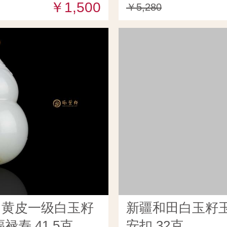
￥1,500
￥5,280
田黄皮一级白玉籽
新疆和田白玉籽玉
禄寿 41.5克
安扣 32克