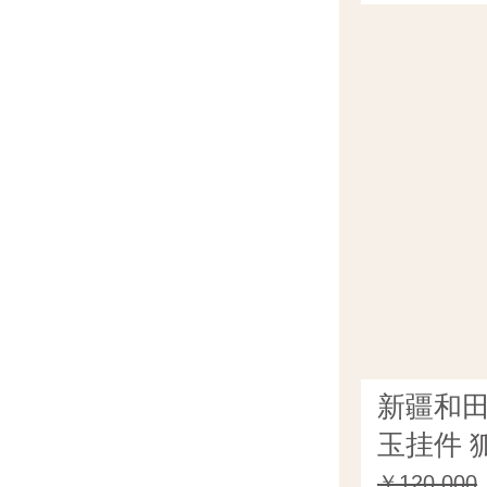
新疆和
玉挂件 狐
￥120,000