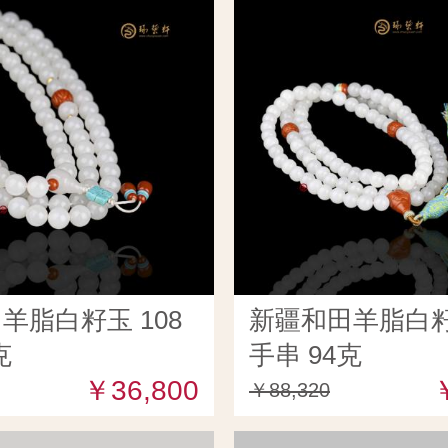
羊脂白籽玉 108
新疆和田羊脂白籽玉
克
手串 94克
￥36,800
￥88,320