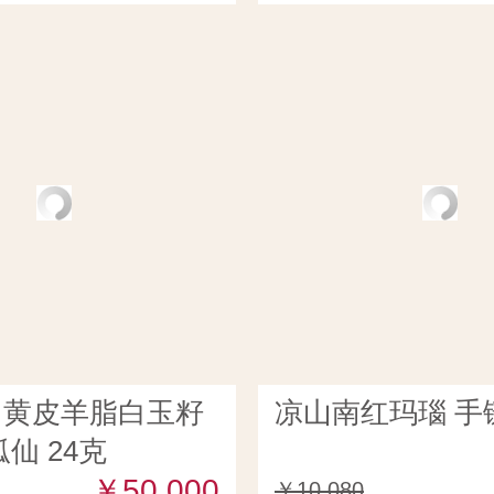
田黄皮羊脂白玉籽
凉山南红玛瑙 手链
仙 24克
￥50,000
￥10,080