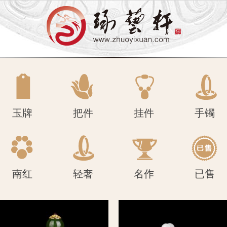
南红
轻奢
名作
已售
玉牌
把件
挂件
手镯
南红
轻奢
名作
已售