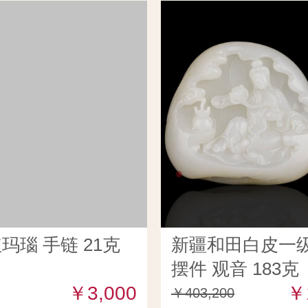
玛瑙 手链 21克
新疆和田白皮一
摆件 观音 183克
￥3,000
￥
￥403,200