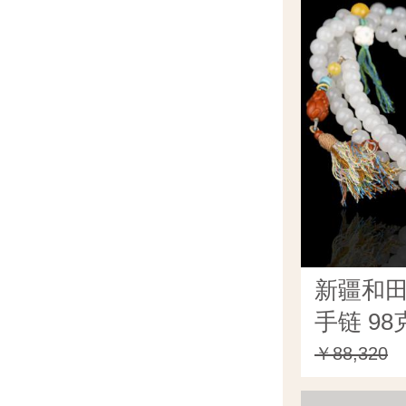
新疆和田
手链 98
￥88,320