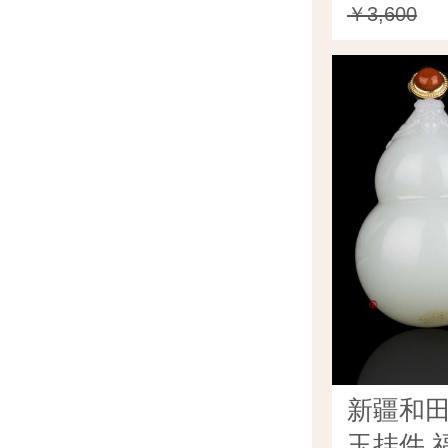
￥3,600
新疆和
玉挂件 福