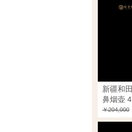
新疆和
鼻烟壶 4
￥204,000