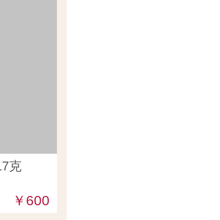
7克
￥600