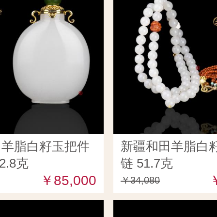
田羊脂白籽玉把件
新疆和田羊脂白籽
2.8克
链 51.7克
￥85,000
￥34,080