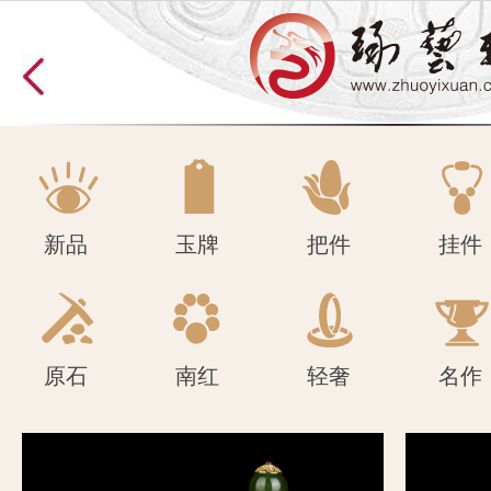
原石
南红
轻奢
名作
新品
玉牌
把件
挂件
原石
南红
轻奢
名作