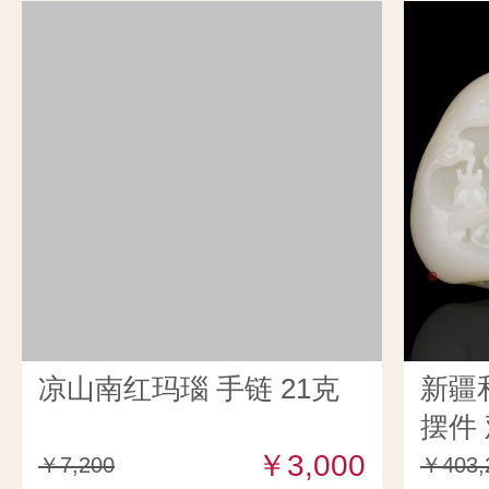
凉山南红玛瑙 手链 21克
新疆
摆件 
￥3,000
￥7,200
￥403,