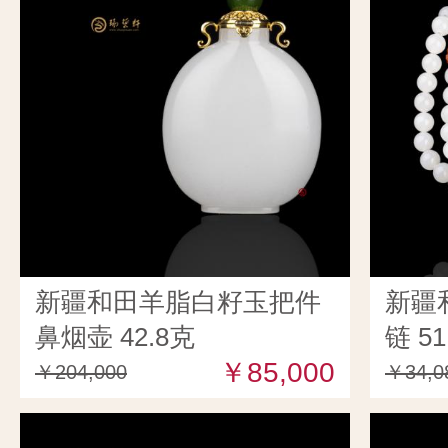
新疆和田羊脂白籽玉把件
新疆
鼻烟壶 42.8克
链 51
￥85,000
￥204,000
￥34,0