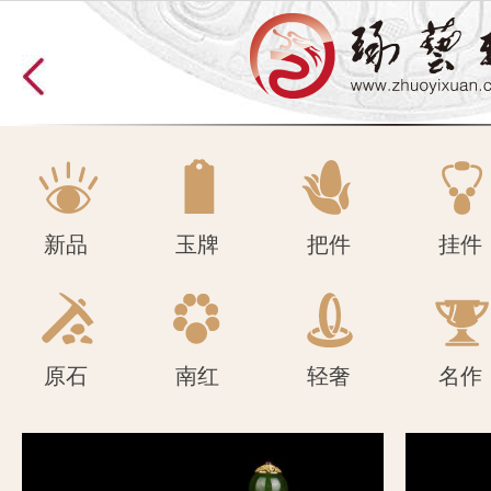
原石
南红
轻奢
名作
新品
玉牌
把件
挂件
原石
南红
轻奢
名作