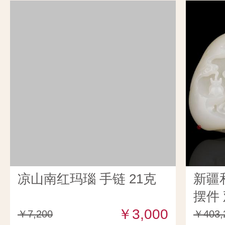
凉山南红玛瑙 手链 21克
新疆
摆件 
￥3,000
￥7,200
￥403,