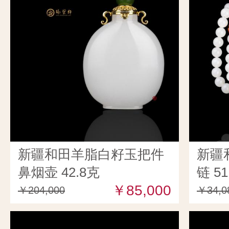
新疆和田羊脂白籽玉把件
新疆
鼻烟壶 42.8克
链 51
￥85,000
￥204,000
￥34,0