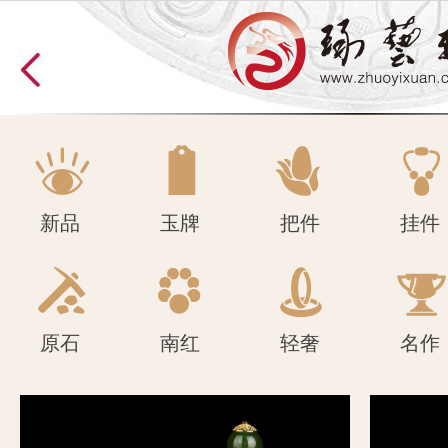
原石
南红
轻奢
名作
新品
玉牌
把件
挂件
原石
南红
轻奢
名作