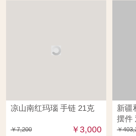
凉山南红玛瑙 手链 21克
新疆
摆件 
￥3,000
￥7,200
￥403,