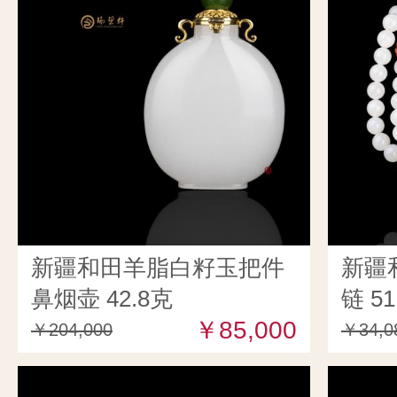
新疆和田羊脂白籽玉把件
新疆
鼻烟壶 42.8克
链 51
￥85,000
￥204,000
￥34,0