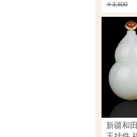
￥3,600
新疆和
玉挂件 福