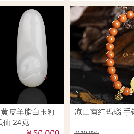
田黄皮羊脂白玉籽
凉山南红玛瑙 手链
仙 24克
￥50,000
￥10,080