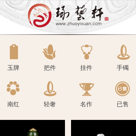
南红
轻奢
名作
已售
玉牌
把件
挂件
手镯
南红
轻奢
名作
已售