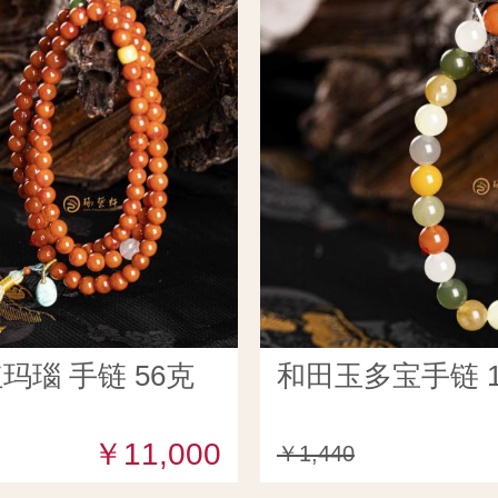
玛瑙 手链 56克
和田玉多宝手链 1
￥11,000
￥1,440