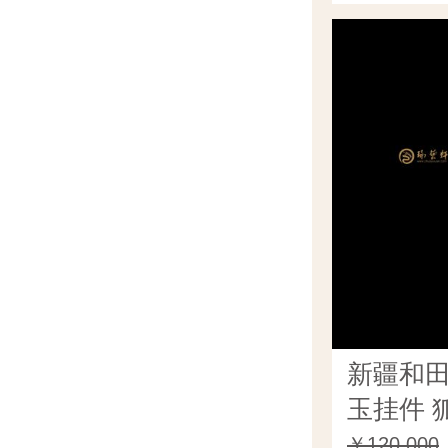
新疆和
玉挂件 狐
￥120,000