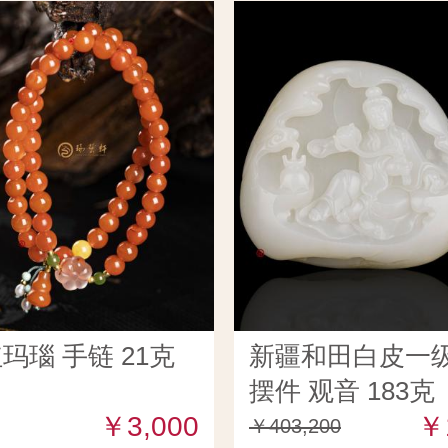
玛瑙 手链 21克
新疆和田白皮一
摆件 观音 183克
￥3,000
￥
￥403,200