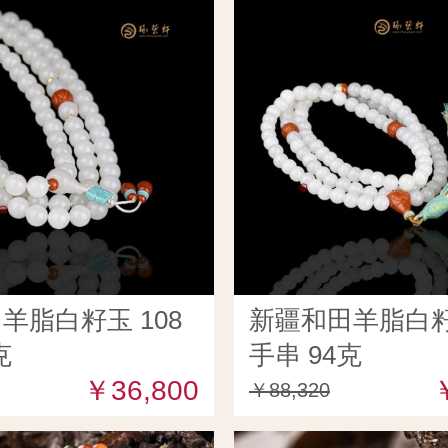
羊脂白籽玉 108
新疆和田羊脂白籽玉
克
手串 94克
￥36,800
￥88,320