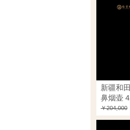
新疆和
鼻烟壶 4
￥204,000