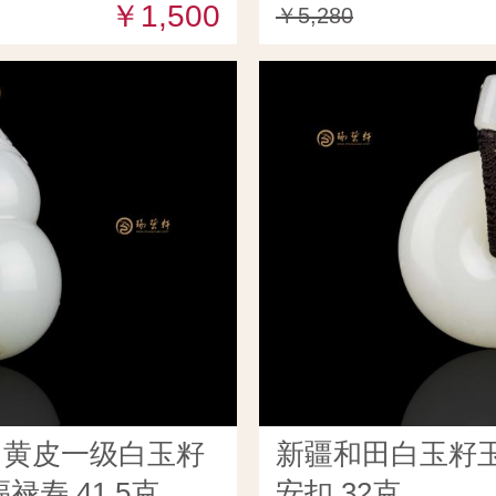
￥1,500
￥5,280
田黄皮一级白玉籽
新疆和田白玉籽玉
禄寿 41.5克
安扣 32克