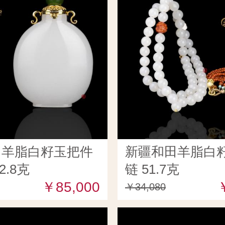
田羊脂白籽玉把件
新疆和田羊脂白籽
2.8克
链 51.7克
￥85,000
￥34,080