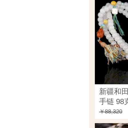
新疆和田
手链 98
￥88,320