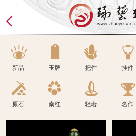
原石
南红
轻奢
名作
新品
玉牌
把件
挂件
原石
南红
轻奢
名作