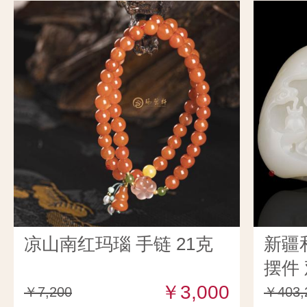
凉山南红玛瑙 手链 21克
新疆
摆件 
￥3,000
￥7,200
￥403,