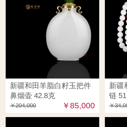
新疆和田羊脂白籽玉把件
新疆
鼻烟壶 42.8克
链 51
￥85,000
￥204,000
￥34,0