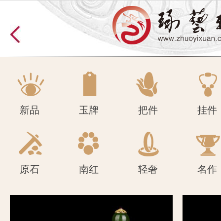
原石
南红
轻奢
名作
新品
玉牌
把件
挂件
原石
南红
轻奢
名作