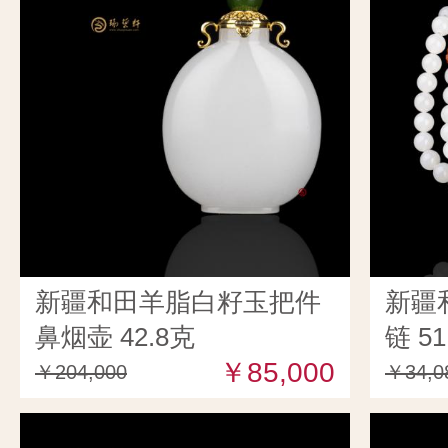
新疆和田羊脂白籽玉把件
新疆
鼻烟壶 42.8克
链 51
￥85,000
￥204,000
￥34,0