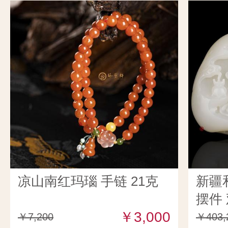
凉山南红玛瑙 手链 21克
新疆
摆件 
￥3,000
￥7,200
￥403,