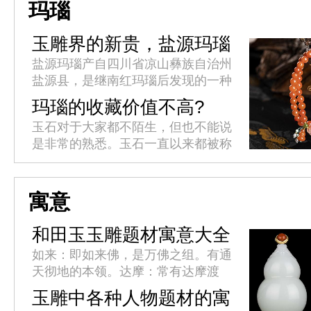
内里包裹的是色泽鲜艳、质感厚重
玛瑙
的...
玉雕界的新贵，盐源玛瑙
盐源玛瑙产自四川省凉山彝族自治州
盐源县，是继南红玛瑙后发现的一种
独特玛瑙品种。品质优良的盐源玛瑙
玛瑙的收藏价值不高?
原料价格丝毫不逊于南红，立意奇
玉石对于大家都不陌生，但也不能说
巧、雕工精良的成品更是价格一路攀
是非常的熟悉。玉石一直以来都被称
升...
之为名贵物品，但其实被叫做玉石的
未必都名贵，就像玛瑙来说吧，玛瑙
其实就是玉石之中价格最为低廉的
寓意
那...
和田玉玉雕题材寓意大全
如来：即如来佛，是万佛之组。有通
天彻地的本领。达摩：常有达摩渡
江，达摩过海，达摩面壁等造型。
玉雕中各种人物题材的寓