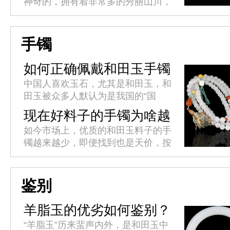
神奇的，拥有着非常多的秀丽山川，
只有你去过的地方越多，你对这个世
界的认知就越深，你的人生阅历才越
丰富，这也正是旅行的魅力所在
手镯
吧。...
如何正确佩戴和田玉手镯
中国人喜欢玉石，尤其是和田玉，和
田玉被众多人默认为是我国的“国
玉”，我国新疆出产的和田是最优质
现在好料子的手镯为啥越
的，且价值是一般人难以企及，所以
来越少了?
如今市场上，优质的和田玉料子的手
这种自带优质的“皇族血统”，自然
镯越来越少，即便找到也是天价，按
都...
理手镯是玉器饰品中最为常见，最受
青睐的一种，需求量应该很多，优质
的和田玉料的手镯也不会少，那为
鉴别
什...
羊脂玉的优劣如何鉴别？
“羊脂玉”历来蜚声内外，是和田玉中