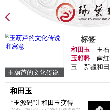
标签
和田玉
玉石
玉籽料
南红
玉
新疆和田
玉葫芦的文化传说
和寓意
和田玉
“玉源码”让和田玉变得
更“透明”
如今，“扫码”让人们的生活变得更加