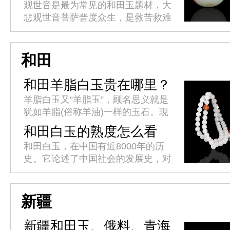
意
观世音是最为常见的和田玉题材，大
悲观世音菩萨普度众生，是救苦救难
的化身。人们常佩戴或供奉在家中，
祈求平安吉祥。观音心性柔和，仪态
端庄，世事洞明，能永保平安，消
和田
灾...
和田羊脂白玉贵在哪里？
羊脂白玉又“羊脂玉”，顾名思义就是
犹如羊脂(俗称羊油)一样的玉石。现
代对羊脂白玉的标准是：其透闪石成
和田白玉的熟度怎么看
分必须达到99%以上，羊脂白玉的鉴
呢？
和田白玉，在中国有近8000年的历
别还必须满足，质地纯、结构...
史。它论述了中国社会的发展史，对
中国传统文化有着深刻的理解，有着
丰富的历史文化价值。白玉有着巨大
的投资空间和收藏价值，而白玉的...
新疆
新疆和田玉、俄料、青海