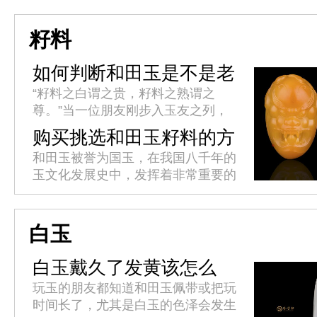
人认为工具有仁、义、智、勇、洁的
君子美德，所以以玉比德，敦品...
籽料
如何判断和田玉是不是老
熟?
“籽料之白谓之贵，籽料之熟谓之
尊。”当一位朋友刚步入玉友之列，
最容易首先被传授的便是和田玉籽料
购买挑选和田玉籽料的方
的白度判断标准，而自己最容易首先
法
和田玉被誉为国玉，在我国八千年的
接受的也是籽料的白度判断标准。对
玉文化发展史中，发挥着非常重要的
于...
作用。它色泽温雅，质感柔润，形质
高贵，千百年来受到上至帝王贵族，
下至平民百姓的热烈追捧。挑选和
白玉
田...
白玉戴久了发黄该怎么
办?
玩玉的朋友都知道和田玉佩带或把玩
时间长了，尤其是白玉的色泽会发生