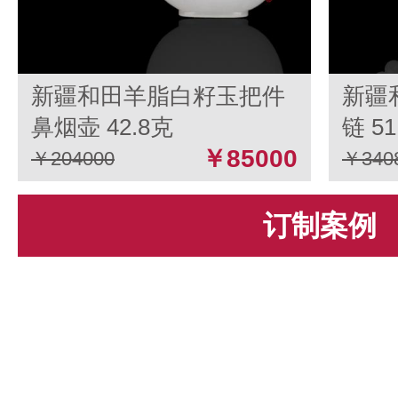
新疆和田羊脂白籽玉把件
新疆
鼻烟壶 42.8克
链 51
￥85000
￥204000
￥340
订制案例