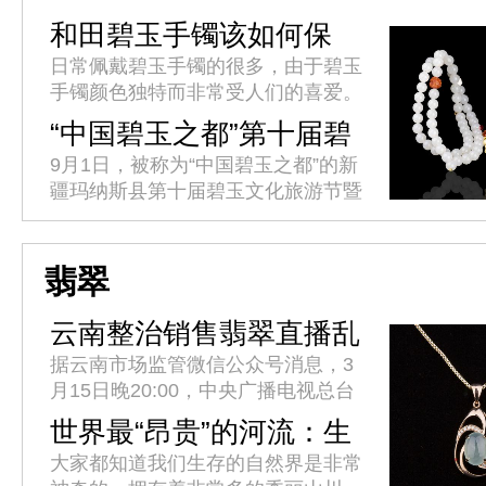
和田碧玉手镯该如何保
养?
日常佩戴碧玉手镯的很多，由于碧玉
手镯颜色独特而非常受人们的喜爱。
它精光内敛，一般呈菠菜绿，光下不
“中国碧玉之都”第十届碧
透。拿在手中盘摸一会，会感到有油
玉文化旅游节开幕
9月1日，被称为“中国碧玉之都”的新
的质感。该如何保养碧玉手镯呢?
疆玛纳斯县第十届碧玉文化旅游节暨
首届乡村文化旅游季开幕。据介绍，
本届碧玉文化旅游节由中国工艺美术
协会主办，新疆工艺美术协会协...
翡翠
云南整治销售翡翠直播乱
象
据云南市场监管微信公众号消息，3
月15日晚20:00，中央广播电视总台
315晚会曝光了云南省昆明呈贡区承
世界最“昂贵”的河流：生
泽字节(云南)科技有限公司在网络直
产全球95%的翡翠玉石
大家都知道我们生存的自然界是非常
播平台销售翡翠涉嫌假冒...