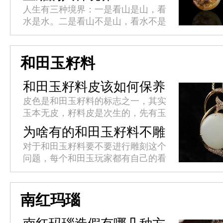
但未来之路究竟在何方?
人生有三种境界：一是看山是山，看
水是水。二是看山不是山，看水不是
水。三是看山还是山，看水还是水。
玉雕作品同样也有境界之分，这八大
境界也是玉雕匠人们的终极追求。
和田玉籽料
今...
和田玉籽料皮该如何保养
皮色是和田玉籽料的标志之一，其实
玉本无皮，籽料皮是次生的，先有玉
后有籽料皮，无玉则无籽料皮。籽料
为啥有的和田玉籽料不雕
皮是指玉里外表象的连接和表明之
刻
对于和田玉籽料要不要进行雕刻这个
处。有皮色的和田玉籽料经过巧雕往
问题，每个和田玉玩家都有自己的看
往...
法，有的喜欢没有雕刻的天然美、有
的喜欢经过玉雕师对籽料设计雕刻的
成品。在市面上经常能发现没有进
南红玛瑙
行...