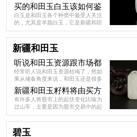
变化，比如会发暗、变黄，纯白无暇
买的和田玉白玉该如何鉴
的玉质竟然不复存在。玉石戴着戴着
别？
白玉是和田玉各个种类中最受人关注
就变黄的情况是常见的，而其中的
的，尤其是羊脂白玉，它是新疆和田
缘...
白玉中的极品，白、糯、润、温、
细，且数量极少。目前市场价格以克
计算，非常珍贵!如何鉴别和田玉白
新疆和田玉
玉...
听说和田玉资源跟市场都
枯竭了?
经常听人说和田玉资源枯竭了，然如
果从储备角度来说，和田玉还是很多
的。那么问题在哪里呢?主要因为和
新疆和田玉籽料将由买方
田玉的挖掘成本越来越高，而且现在
市场转变为卖方市场
有许多人将股市上的起伏变化比喻为
因为政府的限制，而且允许开采的
过山车，主要是因为股市交易中的起
矿...
伏变化迅速而剧烈，高低价格的落差
十分明显。而这种“过山车”式起伏变
化在经济领域同样适用，而这种增...
碧玉