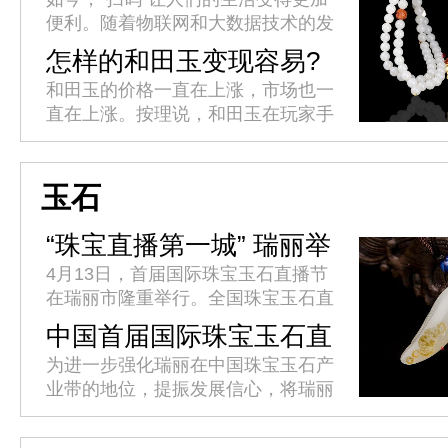
便利。随着物联网和大数据技术的发
展，一个小小的二维码轻松实现了各
怎样的和田玉变现容易?
类产品溯源体系的构建，以其便捷、
和田玉的价格一直在上涨，市场也一
快速、直观的响应模式，让企业产...
直在上涨。按理说，和田玉在玩家手
中变现，应该很容易吧?为什么我们
仍然发现很多时候很难兑现?是什么
导致和田玉变现难?如何解决和田
玉石
玉...
“珠宝直播第一城” 瑞丽举
办首届国际珠宝玉石直播
4月13日，首届国际珠宝玉石直播节
节
在瑞丽市隆重举行。全国珠宝玉石直
播界精英代表汇聚瑞丽，共同见证这
中国首届国际珠宝玉石直
一辉煌时刻，推动珠宝玉石直播产业
播节4月10日至15日将在
为进一步强化瑞丽在中国珠宝玉石产
发展迈上新台阶。省委网信办副主...
瑞丽举办
业带的地位，提振发展信心，将瑞丽
打造为“中国珠宝玉石直播第一城”，
促进经济社会高质量跨越式发展，瑞