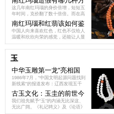
南红玛瑙造假有哪几种方
法?
这几年南红玛瑙的身价倍增，短短五
年时间，克价翻了数十倍倍。而在高
额利益的诱惑下，不良商人使出浑身
南红玛瑙和红翡该如何鉴
解数用各种方法造假，以此来牟取暴
别?
中国人向来喜欢红色，红色不仅给人
利。这就造成了南红市场假货层出
温暖和欣欣向荣的感觉，还能让人显
不...
得高贵优雅。红色的玉石在我国也是
格外受欢迎，比如佛家七宝中的南红
玛瑙，如今它已经与和田玉、翡翠
玉
渐...
中华玉雕第一龙”亮相国
博
1986年7月，“中国文明起源问题找到
新线索”的报道发布：辽西发现五千
年祭坛、女神庙、积石冢群址。考古
古玉文化：玉圭的前世今
学界推断，这一重大发现将中华文明
生
我们祖先赋予“玉”的内涵无比深这、
史提前了一千多年。34年后...
无比广阔。《礼记聘义》及《论语》
中都有“君子比德于玉焉”的句子。古