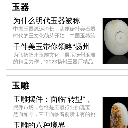
丽市将于4月10日至15日举办...
玉器
为什么明代玉器被称
作“粗大明”
中国玉器源远流长，从原始社会石器
时代的玉文化萌芽开始，中国玉器跨
越了8000余年的漫长岁月，足迹贯
千件美玉带你领略“扬州
穿了中华文明的全部历程，因此具备
工” 2023扬州玉器厂精品
为弘扬扬州玉雕文化，展示扬州玉雕
其他历史文化遗存难以比拟的连贯...
玉器展开展
的精品力作，“2023扬州玉器厂精品
玉器展”今天(4月17日)在扬州京华城
商业综合体隆重开幕。
玉雕
玉雕摆件：面临“转型”，
未来之路将何去何从?
摆件市场，曾经是玉雕行业的瑰宝，
然而如今，它正面临着前所未有的挑
战和转型。玉雕师们纷纷寻求突破，
玉雕的八种境界