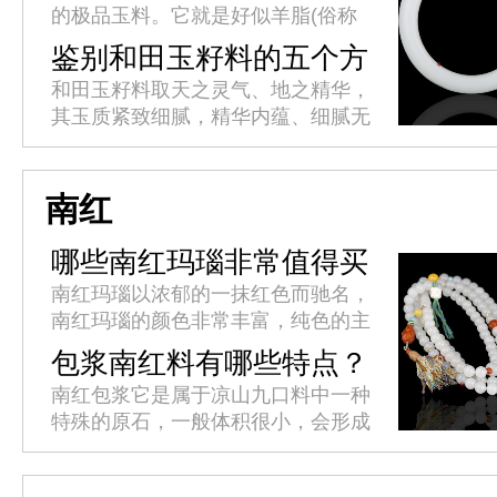
的极品玉料。它就是好似羊脂(俗称
羊油)一样的玉石，玉石家族中以新
鉴别和田玉籽料的五个方
疆和田玉为贵，和田玉中又以羊脂玉
面
和田玉籽料取天之灵气、地之精华，
尊为玉中极品，羊脂玉为软玉中之...
其玉质紧致细腻，精华内蕴、细腻无
暇、体态滋润。上等白籽料晶莹如
脂，这种质感和光泽是其他白玉所不
及的。和田玉籽料鉴别有哪些方面?
南红
哪些南红玛瑙非常值得买
呢？
南红玛瑙以浓郁的一抹红色而驰名，
南红玛瑙的颜色非常丰富，纯色的主
要有柿子红，锦红，玫瑰红，樱桃红
包浆南红料有哪些特点？
等等，其中锦红是指大红色，带有锦
南红包浆它是属于凉山九口料中一种
缎般光泽的一种，属于南红中的顶
特殊的原石，一般体积很小，会形成
级...
不同的纹理。外皮有多种色质，可能
是红皮、黄皮、绿皮、玻璃包浆等，