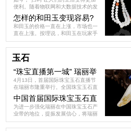
便利。随着物联网和大数据技术的发
展，一个小小的二维码轻松实现了各
怎样的和田玉变现容易?
类产品溯源体系的构建，以其便捷、
和田玉的价格一直在上涨，市场也一
快速、直观的响应模式，让企业产...
直在上涨。按理说，和田玉在玩家手
中变现，应该很容易吧?为什么我们
仍然发现很多时候很难兑现?是什么
导致和田玉变现难?如何解决和田
玉石
玉...
“珠宝直播第一城” 瑞丽举
办首届国际珠宝玉石直播
4月13日，首届国际珠宝玉石直播节
节
在瑞丽市隆重举行。全国珠宝玉石直
播界精英代表汇聚瑞丽，共同见证这
中国首届国际珠宝玉石直
一辉煌时刻，推动珠宝玉石直播产业
播节4月10日至15日将在
为进一步强化瑞丽在中国珠宝玉石产
发展迈上新台阶。省委网信办副主...
瑞丽举办
业带的地位，提振发展信心，将瑞丽
打造为“中国珠宝玉石直播第一城”，
促进经济社会高质量跨越式发展，瑞