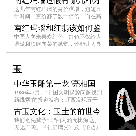
南红玛瑙造假有哪几种方
法?
这几年南红玛瑙的身价倍增，短短五
年时间，克价翻了数十倍倍。而在高
额利益的诱惑下，不良商人使出浑身
南红玛瑙和红翡该如何鉴
解数用各种方法造假，以此来牟取暴
别?
中国人向来喜欢红色，红色不仅给人
利。这就造成了南红市场假货层出
温暖和欣欣向荣的感觉，还能让人显
不...
得高贵优雅。红色的玉石在我国也是
格外受欢迎，比如佛家七宝中的南红
玛瑙，如今它已经与和田玉、翡翠
玉
渐...
中华玉雕第一龙”亮相国
博
1986年7月，“中国文明起源问题找到
新线索”的报道发布：辽西发现五千
年祭坛、女神庙、积石冢群址。考古
古玉文化：玉圭的前世今
学界推断，这一重大发现将中华文明
生
我们祖先赋予“玉”的内涵无比深这、
史提前了一千多年。34年后...
无比广阔。《礼记聘义》及《论语》
中都有“君子比德于玉焉”的句子。古