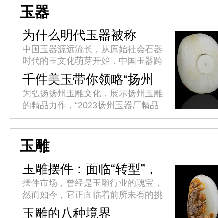
丽市将于4月10日至15日举办...
玉器
为什么明代玉器被称
作“粗大明”
中国玉器源远流长，从原始社会石器
时代的玉文化萌芽开始，中国玉器跨
越了8000余年的漫长岁月，足迹贯
千件美玉带你领略“扬州
穿了中华文明的全部历程，因此具备
工” 2023扬州玉器厂精品
为弘扬扬州玉雕文化，展示扬州玉雕
其他历史文化遗存难以比拟的连贯...
玉器展开展
的精品力作，“2023扬州玉器厂精品
玉器展”今天(4月17日)在扬州京华城
商业综合体隆重开幕。
玉雕
玉雕摆件：面临“转型”，
未来之路将何去何从?
摆件市场，曾经是玉雕行业的瑰宝，
然而如今，它正面临着前所未有的挑
战和转型。玉雕师们纷纷寻求突破，
玉雕的八种境界