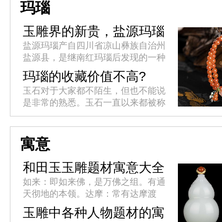
内里包裹的是色泽鲜艳、质感厚重
玛瑙
的...
玉雕界的新贵，盐源玛瑙
盐源玛瑙产自四川省凉山彝族自治州
盐源县，是继南红玛瑙后发现的一种
独特玛瑙品种。品质优良的盐源玛瑙
玛瑙的收藏价值不高?
原料价格丝毫不逊于南红，立意奇
玉石对于大家都不陌生，但也不能说
巧、雕工精良的成品更是价格一路攀
是非常的熟悉。玉石一直以来都被称
升...
之为名贵物品，但其实被叫做玉石的
未必都名贵，就像玛瑙来说吧，玛瑙
其实就是玉石之中价格最为低廉的
寓意
那...
和田玉玉雕题材寓意大全
如来：即如来佛，是万佛之组。有通
天彻地的本领。达摩：常有达摩渡
江，达摩过海，达摩面壁等造型。
玉雕中各种人物题材的寓