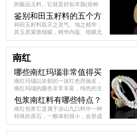
的极品玉料。它就是好似羊脂(俗称
羊油)一样的玉石，玉石家族中以新
鉴别和田玉籽料的五个方
疆和田玉为贵，和田玉中又以羊脂玉
面
和田玉籽料取天之灵气、地之精华，
尊为玉中极品，羊脂玉为软玉中之...
其玉质紧致细腻，精华内蕴、细腻无
暇、体态滋润。上等白籽料晶莹如
脂，这种质感和光泽是其他白玉所不
及的。和田玉籽料鉴别有哪些方面?
南红
哪些南红玛瑙非常值得买
呢？
南红玛瑙以浓郁的一抹红色而驰名，
南红玛瑙的颜色非常丰富，纯色的主
要有柿子红，锦红，玫瑰红，樱桃红
包浆南红料有哪些特点？
等等，其中锦红是指大红色，带有锦
南红包浆它是属于凉山九口料中一种
缎般光泽的一种，属于南红中的顶
特殊的原石，一般体积很小，会形成
级...
不同的纹理。外皮有多种色质，可能
是红皮、黄皮、绿皮、玻璃包浆等，