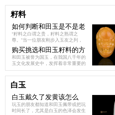
人认为工具有仁、义、智、勇、洁的
君子美德，所以以玉比德，敦品...
籽料
如何判断和田玉是不是老
熟?
“籽料之白谓之贵，籽料之熟谓之
尊。”当一位朋友刚步入玉友之列，
最容易首先被传授的便是和田玉籽料
购买挑选和田玉籽料的方
的白度判断标准，而自己最容易首先
法
和田玉被誉为国玉，在我国八千年的
接受的也是籽料的白度判断标准。对
玉文化发展史中，发挥着非常重要的
于...
作用。它色泽温雅，质感柔润，形质
高贵，千百年来受到上至帝王贵族，
下至平民百姓的热烈追捧。挑选和
白玉
田...
白玉戴久了发黄该怎么
办?
玩玉的朋友都知道和田玉佩带或把玩
时间长了，尤其是白玉的色泽会发生