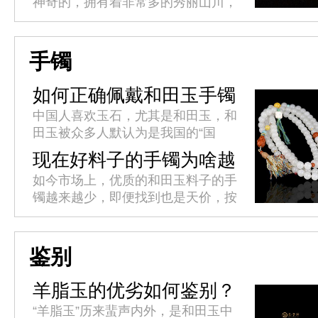
神奇的，拥有着非常多的秀丽山川，
只有你去过的地方越多，你对这个世
界的认知就越深，你的人生阅历才越
丰富，这也正是旅行的魅力所在
手镯
吧。...
如何正确佩戴和田玉手镯
中国人喜欢玉石，尤其是和田玉，和
田玉被众多人默认为是我国的“国
玉”，我国新疆出产的和田是最优质
现在好料子的手镯为啥越
的，且价值是一般人难以企及，所以
来越少了?
如今市场上，优质的和田玉料子的手
这种自带优质的“皇族血统”，自然
镯越来越少，即便找到也是天价，按
都...
理手镯是玉器饰品中最为常见，最受
青睐的一种，需求量应该很多，优质
的和田玉料的手镯也不会少，那为
鉴别
什...
羊脂玉的优劣如何鉴别？
“羊脂玉”历来蜚声内外，是和田玉中