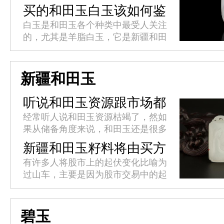
变化，比如会发暗、变黄，纯白无暇
买的和田玉白玉该如何鉴
的玉质竟然不复存在。玉石戴着戴着
别？
白玉是和田玉各个种类中最受人关注
就变黄的情况是常见的，而其中的
的，尤其是羊脂白玉，它是新疆和田
缘...
白玉中的极品，白、糯、润、温、
细，且数量极少。目前市场价格以克
计算，非常珍贵!如何鉴别和田玉白
新疆和田玉
玉...
听说和田玉资源跟市场都
枯竭了?
经常听人说和田玉资源枯竭了，然如
果从储备角度来说，和田玉还是很多
的。那么问题在哪里呢?主要因为和
新疆和田玉籽料将由买方
田玉的挖掘成本越来越高，而且现在
市场转变为卖方市场
有许多人将股市上的起伏变化比喻为
因为政府的限制，而且允许开采的
过山车，主要是因为股市交易中的起
矿...
伏变化迅速而剧烈，高低价格的落差
十分明显。而这种“过山车”式起伏变
化在经济领域同样适用，而这种增...
碧玉