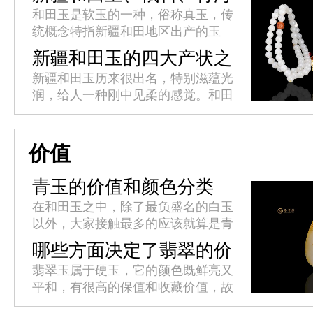
料、韩料的区别
和田玉是软玉的一种，俗称真玉，传
统概念特指新疆和田地区出产的玉
石，和田玉是国内高端具有领创品牌
新疆和田玉的四大产状之
的软玉，新国标泛指硬度在60至65
分
新疆和田玉历来很出名，特别滋蕴光
之间玉石的名称。新疆和田玉、俄
润，给人一种刚中见柔的感觉。和田
料...
古时候被称为“于阗”，中国藏语中意
为“产玉石的地方”，和田地处新疆的
最南端，南依昆仑山、北部则深...
价值
青玉的价值和颜色分类
在和田玉之中，除了最负盛名的白玉
以外，大家接触最多的应该就算是青
玉了。青玉的物质成分跟白玉相近，
哪些方面决定了翡翠的价
其颜色成因也与白玉一样，只不过是
值？
翡翠玉属于硬玉，它的颜色既鲜亮又
因为含有的微量元素铁的不同而呈
平和，有很高的保值和收藏价值，故
现...
而称为“玉中之王”。翡翠之美，美在