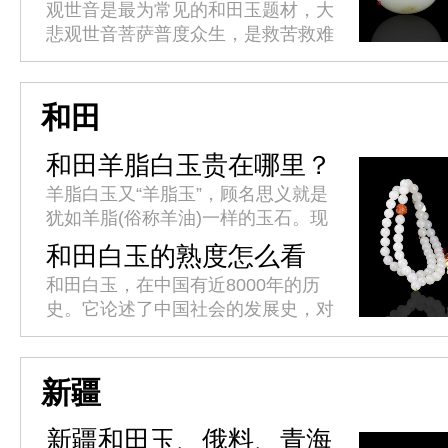
意
观世音是最为常见的和田玉题材，大
悲观世音菩萨普度众生，是救苦救难
的化身。人们常佩戴或供奉在家中，
祈求平安吉祥。观音心性柔和，仪态
端庄，世事洞明，能永保平安，消
和田
灾...
和田羊脂白玉贵在哪里？
羊脂白玉又“羊脂玉”，顾名思义就是
犹如羊脂(俗称羊油)一样的玉石。现
代对羊脂白玉的标准是：其透闪石成
和田白玉的熟度怎么看
分必须达到99%以上，羊脂白玉的鉴
呢？
和田白玉，在中国有近8000年的历
别还必须满足，质地纯、结构...
史。它论述了中国社会的发展史，对
中国传统文化有着深刻的理解，有着
丰富的历史文化价值。白玉有着巨大
的投资空间和收藏价值，而白玉的...
新疆
新疆和田玉、俄料、青海