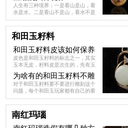
但未来之路究竟在何方?
人生有三种境界：一是看山是山，看
水是水。二是看山不是山，看水不是
水。三是看山还是山，看水还是水。
玉雕作品同样也有境界之分，这八大
境界也是玉雕匠人们的终极追求。
和田玉籽料
今...
和田玉籽料皮该如何保养
皮色是和田玉籽料的标志之一，其实
玉本无皮，籽料皮是次生的，先有玉
后有籽料皮，无玉则无籽料皮。籽料
为啥有的和田玉籽料不雕
皮是指玉里外表象的连接和表明之
刻
对于和田玉籽料要不要进行雕刻这个
处。有皮色的和田玉籽料经过巧雕往
问题，每个和田玉玩家都有自己的看
往...
法，有的喜欢没有雕刻的天然美、有
的喜欢经过玉雕师对籽料设计雕刻的
成品。在市面上经常能发现没有进
南红玛瑙
行...