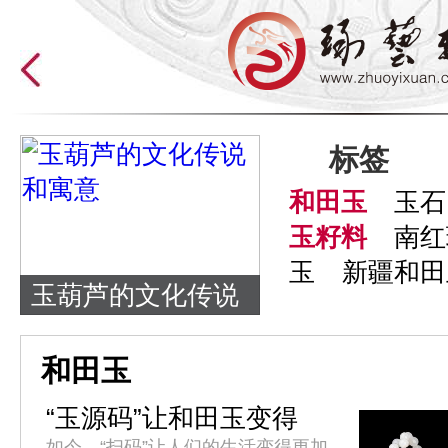
标签
和田玉
玉石
玉籽料
南红
玉
新疆和田
玉葫芦的文化传说
和寓意
和田玉
“玉源码”让和田玉变得
更“透明”
如今，“扫码”让人们的生活变得更加