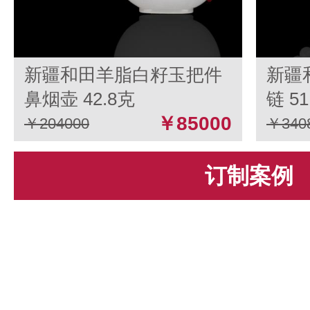
新疆和田羊脂白籽玉把件
新疆
鼻烟壶 42.8克
链 51
￥85000
￥204000
￥340
订制案例