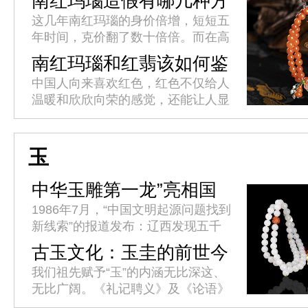
南红玛瑙造假有哪几种方
法?
这几年南红玛瑙的身价倍增，短短五
年时间，克价翻了数十倍倍。而在高
额利益的诱惑下，不良商人使出浑身
南红玛瑙和红翡该如何鉴
解数用各种方法造假，以此来牟取暴
别?
中国人向来喜欢红色，红色不仅给人
利。这就造成了南红市场假货层出
温暖和欣欣向荣的感觉，还能让人显
不...
得高贵优雅。红色的玉石在我国也是
格外受欢迎，比如佛家七宝中的南红
玛瑙，如今它已经与和田玉、翡翠
玉
渐...
中华玉雕第一龙”亮相国
博
1986年7月，“中国文明起源问题找到
新线索”的报道发布：辽西发现五千
年祭坛、女神庙、积石冢群址。考古
古玉文化：玉圭的前世今
学界推断，这一重大发现将中华文明
生
我们祖先赋予“玉”的内涵无比深这、
史提前了一千多年。34年后...
无比广阔。《礼记聘义》及《论语》
中都有“君子比德于玉焉”的句子。古