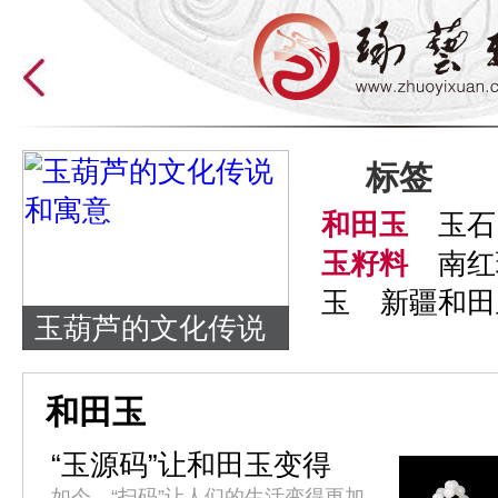
标签
和田玉
玉石
玉籽料
南红
玉
新疆和田
玉葫芦的文化传说
和寓意
和田玉
“玉源码”让和田玉变得
更“透明”
如今，“扫码”让人们的生活变得更加