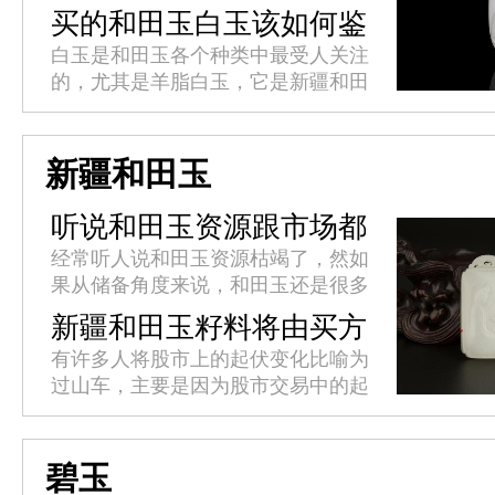
变化，比如会发暗、变黄，纯白无暇
买的和田玉白玉该如何鉴
的玉质竟然不复存在。玉石戴着戴着
别？
白玉是和田玉各个种类中最受人关注
就变黄的情况是常见的，而其中的
的，尤其是羊脂白玉，它是新疆和田
缘...
白玉中的极品，白、糯、润、温、
细，且数量极少。目前市场价格以克
计算，非常珍贵!如何鉴别和田玉白
新疆和田玉
玉...
听说和田玉资源跟市场都
枯竭了?
经常听人说和田玉资源枯竭了，然如
果从储备角度来说，和田玉还是很多
的。那么问题在哪里呢?主要因为和
新疆和田玉籽料将由买方
田玉的挖掘成本越来越高，而且现在
市场转变为卖方市场
有许多人将股市上的起伏变化比喻为
因为政府的限制，而且允许开采的
过山车，主要是因为股市交易中的起
矿...
伏变化迅速而剧烈，高低价格的落差
十分明显。而这种“过山车”式起伏变
化在经济领域同样适用，而这种增...
碧玉