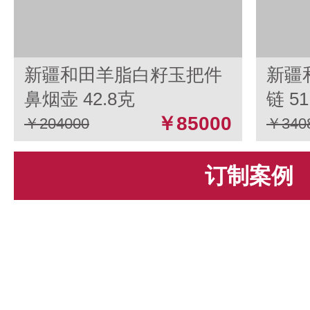
新疆和田羊脂白籽玉把件
新疆
鼻烟壶 42.8克
链 51
￥85000
￥204000
￥340
订制案例