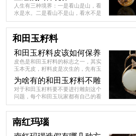
但未来之路究竟在何方?
人生有三种境界：一是看山是山，看
水是水。二是看山不是山，看水不是
水。三是看山还是山，看水还是水。
玉雕作品同样也有境界之分，这八大
境界也是玉雕匠人们的终极追求。
和田玉籽料
今...
和田玉籽料皮该如何保养
皮色是和田玉籽料的标志之一，其实
玉本无皮，籽料皮是次生的，先有玉
后有籽料皮，无玉则无籽料皮。籽料
为啥有的和田玉籽料不雕
皮是指玉里外表象的连接和表明之
刻
对于和田玉籽料要不要进行雕刻这个
处。有皮色的和田玉籽料经过巧雕往
问题，每个和田玉玩家都有自己的看
往...
法，有的喜欢没有雕刻的天然美、有
的喜欢经过玉雕师对籽料设计雕刻的
成品。在市面上经常能发现没有进
南红玛瑙
行...