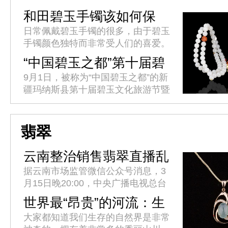
和田碧玉手镯该如何保
养?
日常佩戴碧玉手镯的很多，由于碧玉
手镯颜色独特而非常受人们的喜爱。
它精光内敛，一般呈菠菜绿，光下不
“中国碧玉之都”第十届碧
透。拿在手中盘摸一会，会感到有油
玉文化旅游节开幕
9月1日，被称为“中国碧玉之都”的新
的质感。该如何保养碧玉手镯呢?
疆玛纳斯县第十届碧玉文化旅游节暨
首届乡村文化旅游季开幕。据介绍，
本届碧玉文化旅游节由中国工艺美术
协会主办，新疆工艺美术协会协...
翡翠
云南整治销售翡翠直播乱
象
据云南市场监管微信公众号消息，3
月15日晚20:00，中央广播电视总台
315晚会曝光了云南省昆明呈贡区承
世界最“昂贵”的河流：生
泽字节(云南)科技有限公司在网络直
产全球95%的翡翠玉石
大家都知道我们生存的自然界是非常
播平台销售翡翠涉嫌假冒...