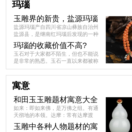
内里包裹的是色泽鲜艳、质感厚重
玛瑙
的...
玉雕界的新贵，盐源玛瑙
盐源玛瑙产自四川省凉山彝族自治州
盐源县，是继南红玛瑙后发现的一种
独特玛瑙品种。品质优良的盐源玛瑙
玛瑙的收藏价值不高?
原料价格丝毫不逊于南红，立意奇
玉石对于大家都不陌生，但也不能说
巧、雕工精良的成品更是价格一路攀
是非常的熟悉。玉石一直以来都被称
升...
之为名贵物品，但其实被叫做玉石的
未必都名贵，就像玛瑙来说吧，玛瑙
其实就是玉石之中价格最为低廉的
寓意
那...
和田玉玉雕题材寓意大全
如来：即如来佛，是万佛之组。有通
天彻地的本领。达摩：常有达摩渡
江，达摩过海，达摩面壁等造型。
玉雕中各种人物题材的寓