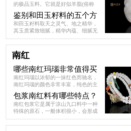
的极品玉料。它就是好似羊脂(俗称
羊油)一样的玉石，玉石家族中以新
鉴别和田玉籽料的五个方
疆和田玉为贵，和田玉中又以羊脂玉
面
和田玉籽料取天之灵气、地之精华，
尊为玉中极品，羊脂玉为软玉中之...
其玉质紧致细腻，精华内蕴、细腻无
暇、体态滋润。上等白籽料晶莹如
脂，这种质感和光泽是其他白玉所不
及的。和田玉籽料鉴别有哪些方面?
南红
哪些南红玛瑙非常值得买
呢？
南红玛瑙以浓郁的一抹红色而驰名，
南红玛瑙的颜色非常丰富，纯色的主
要有柿子红，锦红，玫瑰红，樱桃红
包浆南红料有哪些特点？
等等，其中锦红是指大红色，带有锦
南红包浆它是属于凉山九口料中一种
缎般光泽的一种，属于南红中的顶
特殊的原石，一般体积很小，会形成
级...
不同的纹理。外皮有多种色质，可能
是红皮、黄皮、绿皮、玻璃包浆等，