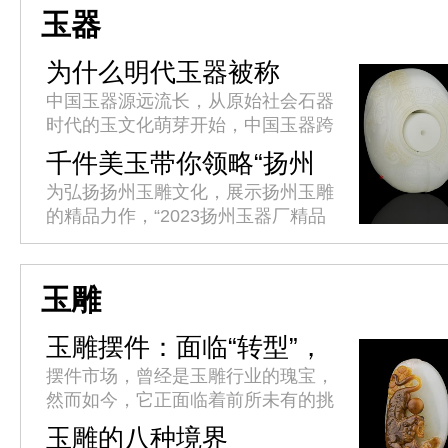
丽市将于4月10日至15日举办...
玉器
为什么明代玉器被称
作“粗大明”
中国玉器源远流长，从原始社会石器
时代的玉文化萌芽开始，中国玉器跨
越了8000余年的漫长岁月，足迹贯
千件美玉带你领略“扬州
穿了中华文明的全部历程，因此具备
工” 2023扬州玉器厂精品
为弘扬扬州玉雕文化，展示扬州玉雕
其他历史文化遗存难以比拟的连贯...
玉器展开展
的精品力作，“2023扬州玉器厂精品
玉器展”今天(4月17日)在扬州京华城
商业综合体隆重开幕。
玉雕
玉雕摆件：面临“转型”，
未来之路将何去何从?
摆件市场，曾经是玉雕行业的瑰宝，
然而如今，它正面临着前所未有的挑
战和转型。玉雕师们纷纷寻求突破，
玉雕的八种境界