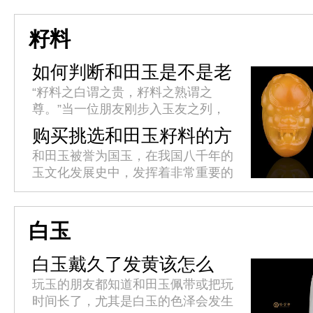
人认为工具有仁、义、智、勇、洁的
君子美德，所以以玉比德，敦品...
籽料
如何判断和田玉是不是老
熟?
“籽料之白谓之贵，籽料之熟谓之
尊。”当一位朋友刚步入玉友之列，
最容易首先被传授的便是和田玉籽料
购买挑选和田玉籽料的方
的白度判断标准，而自己最容易首先
法
和田玉被誉为国玉，在我国八千年的
接受的也是籽料的白度判断标准。对
玉文化发展史中，发挥着非常重要的
于...
作用。它色泽温雅，质感柔润，形质
高贵，千百年来受到上至帝王贵族，
下至平民百姓的热烈追捧。挑选和
白玉
田...
白玉戴久了发黄该怎么
办?
玩玉的朋友都知道和田玉佩带或把玩
时间长了，尤其是白玉的色泽会发生