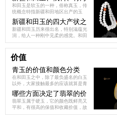
料、韩料的区别
和田玉是软玉的一种，俗称真玉，传
统概念特指新疆和田地区出产的玉
石，和田玉是国内高端具有领创品牌
新疆和田玉的四大产状之
的软玉，新国标泛指硬度在60至65
分
新疆和田玉历来很出名，特别滋蕴光
之间玉石的名称。新疆和田玉、俄
润，给人一种刚中见柔的感觉。和田
料...
古时候被称为“于阗”，中国藏语中意
为“产玉石的地方”，和田地处新疆的
最南端，南依昆仑山、北部则深...
价值
青玉的价值和颜色分类
在和田玉之中，除了最负盛名的白玉
以外，大家接触最多的应该就算是青
玉了。青玉的物质成分跟白玉相近，
哪些方面决定了翡翠的价
其颜色成因也与白玉一样，只不过是
值？
翡翠玉属于硬玉，它的颜色既鲜亮又
因为含有的微量元素铁的不同而呈
平和，有很高的保值和收藏价值，故
现...
而称为“玉中之王”。翡翠之美，美在