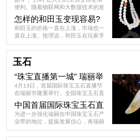
便利。随着物联网和大数据技术的发
展，一个小小的二维码轻松实现了各
怎样的和田玉变现容易?
类产品溯源体系的构建，以其便捷、
和田玉的价格一直在上涨，市场也一
快速、直观的响应模式，让企业产...
直在上涨。按理说，和田玉在玩家手
中变现，应该很容易吧?为什么我们
仍然发现很多时候很难兑现?是什么
导致和田玉变现难?如何解决和田
玉石
玉...
“珠宝直播第一城” 瑞丽举
办首届国际珠宝玉石直播
4月13日，首届国际珠宝玉石直播节
节
在瑞丽市隆重举行。全国珠宝玉石直
播界精英代表汇聚瑞丽，共同见证这
中国首届国际珠宝玉石直
一辉煌时刻，推动珠宝玉石直播产业
播节4月10日至15日将在
为进一步强化瑞丽在中国珠宝玉石产
发展迈上新台阶。省委网信办副主...
瑞丽举办
业带的地位，提振发展信心，将瑞丽
打造为“中国珠宝玉石直播第一城”，
促进经济社会高质量跨越式发展，瑞