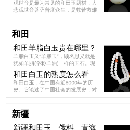
意
观世音是最为常见的和田玉题材，大
悲观世音菩萨普度众生，是救苦救难
的化身。人们常佩戴或供奉在家中，
祈求平安吉祥。观音心性柔和，仪态
端庄，世事洞明，能永保平安，消
和田
灾...
和田羊脂白玉贵在哪里？
羊脂白玉又“羊脂玉”，顾名思义就是
犹如羊脂(俗称羊油)一样的玉石。现
代对羊脂白玉的标准是：其透闪石成
和田白玉的熟度怎么看
分必须达到99%以上，羊脂白玉的鉴
呢？
和田白玉，在中国有近8000年的历
别还必须满足，质地纯、结构...
史。它论述了中国社会的发展史，对
中国传统文化有着深刻的理解，有着
丰富的历史文化价值。白玉有着巨大
的投资空间和收藏价值，而白玉的...
新疆
新疆和田玉、俄料、青海