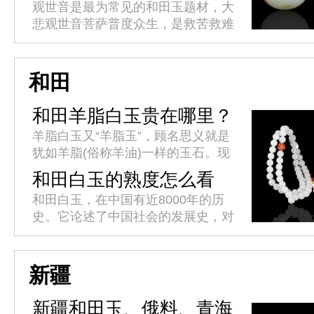
意
观世音是最为常见的和田玉题材，大
悲观世音菩萨普度众生，是救苦救难
的化身。人们常佩戴或供奉在家中，
祈求平安吉祥。观音心性柔和，仪态
端庄，世事洞明，能永保平安，消
和田
灾...
和田羊脂白玉贵在哪里？
羊脂白玉又“羊脂玉”，顾名思义就是
犹如羊脂(俗称羊油)一样的玉石。现
代对羊脂白玉的标准是：其透闪石成
和田白玉的熟度怎么看
分必须达到99%以上，羊脂白玉的鉴
呢？
和田白玉，在中国有近8000年的历
别还必须满足，质地纯、结构...
史。它论述了中国社会的发展史，对
中国传统文化有着深刻的理解，有着
丰富的历史文化价值。白玉有着巨大
的投资空间和收藏价值，而白玉的...
新疆
新疆和田玉、俄料、青海