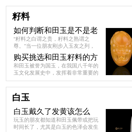
人认为工具有仁、义、智、勇、洁的
君子美德，所以以玉比德，敦品...
籽料
如何判断和田玉是不是老
熟?
“籽料之白谓之贵，籽料之熟谓之
尊。”当一位朋友刚步入玉友之列，
最容易首先被传授的便是和田玉籽料
购买挑选和田玉籽料的方
的白度判断标准，而自己最容易首先
法
和田玉被誉为国玉，在我国八千年的
接受的也是籽料的白度判断标准。对
玉文化发展史中，发挥着非常重要的
于...
作用。它色泽温雅，质感柔润，形质
高贵，千百年来受到上至帝王贵族，
下至平民百姓的热烈追捧。挑选和
白玉
田...
白玉戴久了发黄该怎么
办?
玩玉的朋友都知道和田玉佩带或把玩
时间长了，尤其是白玉的色泽会发生