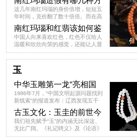
南红玛瑙造假有哪几种方
法?
这几年南红玛瑙的身价倍增，短短五
年时间，克价翻了数十倍倍。而在高
额利益的诱惑下，不良商人使出浑身
南红玛瑙和红翡该如何鉴
解数用各种方法造假，以此来牟取暴
别?
中国人向来喜欢红色，红色不仅给人
利。这就造成了南红市场假货层出
温暖和欣欣向荣的感觉，还能让人显
不...
得高贵优雅。红色的玉石在我国也是
格外受欢迎，比如佛家七宝中的南红
玛瑙，如今它已经与和田玉、翡翠
玉
渐...
中华玉雕第一龙”亮相国
博
1986年7月，“中国文明起源问题找到
新线索”的报道发布：辽西发现五千
年祭坛、女神庙、积石冢群址。考古
古玉文化：玉圭的前世今
学界推断，这一重大发现将中华文明
生
我们祖先赋予“玉”的内涵无比深这、
史提前了一千多年。34年后...
无比广阔。《礼记聘义》及《论语》
中都有“君子比德于玉焉”的句子。古