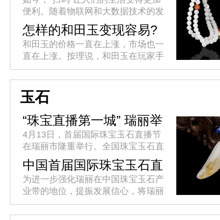
便利。随着物联网和大数据技术的发
展，一个小小的二维码轻松实现了各
怎样的和田玉变现容易?
类产品溯源体系的构建，以其便捷、
和田玉的价格一直在上涨，市场也一
快速、直观的响应模式，让企业产...
直在上涨。按理说，和田玉在玩家手
中变现，应该很容易吧?为什么我们
仍然发现很多时候很难兑现?是什么
导致和田玉变现难?如何解决和田
玉石
玉...
“珠宝直播第一城” 瑞丽举
办首届国际珠宝玉石直播
4月13日，首届国际珠宝玉石直播节
节
在瑞丽市隆重举行。全国珠宝玉石直
播界精英代表汇聚瑞丽，共同见证这
中国首届国际珠宝玉石直
一辉煌时刻，推动珠宝玉石直播产业
播节4月10日至15日将在
为进一步强化瑞丽在中国珠宝玉石产
发展迈上新台阶。省委网信办副主...
瑞丽举办
业带的地位，提振发展信心，将瑞丽
打造为“中国珠宝玉石直播第一城”，
促进经济社会高质量跨越式发展，瑞