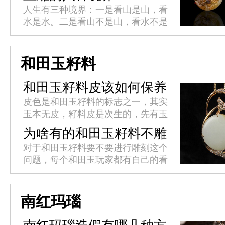
但未来之路究竟在何方?
人生有三种境界：一是看山是山，看
水是水。二是看山不是山，看水不是
水。三是看山还是山，看水还是水。
玉雕作品同样也有境界之分，这八大
境界也是玉雕匠人们的终极追求。
和田玉籽料
今...
和田玉籽料皮该如何保养
皮色是和田玉籽料的标志之一，其实
玉本无皮，籽料皮是次生的，先有玉
后有籽料皮，无玉则无籽料皮。籽料
为啥有的和田玉籽料不雕
皮是指玉里外表象的连接和表明之
刻
对于和田玉籽料要不要进行雕刻这个
处。有皮色的和田玉籽料经过巧雕往
问题，每个和田玉玩家都有自己的看
往...
法，有的喜欢没有雕刻的天然美、有
的喜欢经过玉雕师对籽料设计雕刻的
成品。在市面上经常能发现没有进
南红玛瑙
行...