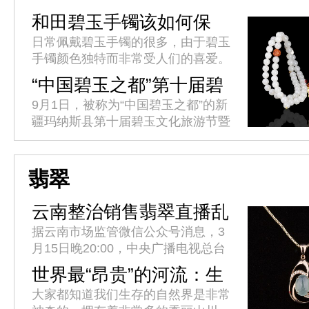
和田碧玉手镯该如何保
养?
日常佩戴碧玉手镯的很多，由于碧玉
手镯颜色独特而非常受人们的喜爱。
它精光内敛，一般呈菠菜绿，光下不
“中国碧玉之都”第十届碧
透。拿在手中盘摸一会，会感到有油
玉文化旅游节开幕
9月1日，被称为“中国碧玉之都”的新
的质感。该如何保养碧玉手镯呢?
疆玛纳斯县第十届碧玉文化旅游节暨
首届乡村文化旅游季开幕。据介绍，
本届碧玉文化旅游节由中国工艺美术
协会主办，新疆工艺美术协会协...
翡翠
云南整治销售翡翠直播乱
象
据云南市场监管微信公众号消息，3
月15日晚20:00，中央广播电视总台
315晚会曝光了云南省昆明呈贡区承
世界最“昂贵”的河流：生
泽字节(云南)科技有限公司在网络直
产全球95%的翡翠玉石
大家都知道我们生存的自然界是非常
播平台销售翡翠涉嫌假冒...