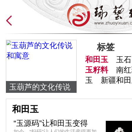
标签
和田玉
玉石
玉籽料
南红
玉
新疆和田
玉葫芦的文化传说
和寓意
和田玉
“玉源码”让和田玉变得
更“透明”
如今，“扫码”让人们的生活变得更加