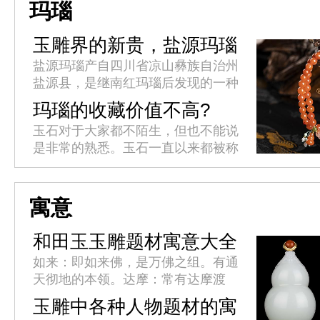
内里包裹的是色泽鲜艳、质感厚重
玛瑙
的...
玉雕界的新贵，盐源玛瑙
盐源玛瑙产自四川省凉山彝族自治州
盐源县，是继南红玛瑙后发现的一种
独特玛瑙品种。品质优良的盐源玛瑙
玛瑙的收藏价值不高?
原料价格丝毫不逊于南红，立意奇
玉石对于大家都不陌生，但也不能说
巧、雕工精良的成品更是价格一路攀
是非常的熟悉。玉石一直以来都被称
升...
之为名贵物品，但其实被叫做玉石的
未必都名贵，就像玛瑙来说吧，玛瑙
其实就是玉石之中价格最为低廉的
寓意
那...
和田玉玉雕题材寓意大全
如来：即如来佛，是万佛之组。有通
天彻地的本领。达摩：常有达摩渡
江，达摩过海，达摩面壁等造型。
玉雕中各种人物题材的寓