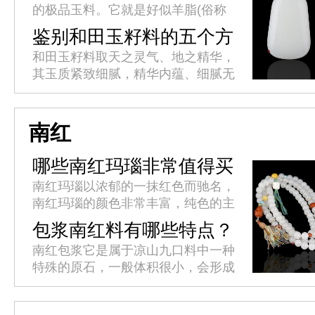
的极品玉料。它就是好似羊脂(俗称
羊油)一样的玉石，玉石家族中以新
鉴别和田玉籽料的五个方
疆和田玉为贵，和田玉中又以羊脂玉
面
和田玉籽料取天之灵气、地之精华，
尊为玉中极品，羊脂玉为软玉中之...
其玉质紧致细腻，精华内蕴、细腻无
暇、体态滋润。上等白籽料晶莹如
脂，这种质感和光泽是其他白玉所不
及的。和田玉籽料鉴别有哪些方面?
南红
哪些南红玛瑙非常值得买
呢？
南红玛瑙以浓郁的一抹红色而驰名，
南红玛瑙的颜色非常丰富，纯色的主
要有柿子红，锦红，玫瑰红，樱桃红
包浆南红料有哪些特点？
等等，其中锦红是指大红色，带有锦
南红包浆它是属于凉山九口料中一种
缎般光泽的一种，属于南红中的顶
特殊的原石，一般体积很小，会形成
级...
不同的纹理。外皮有多种色质，可能
是红皮、黄皮、绿皮、玻璃包浆等，