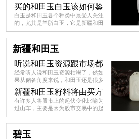
变化，比如会发暗、变黄，纯白无暇
买的和田玉白玉该如何鉴
的玉质竟然不复存在。玉石戴着戴着
别？
白玉是和田玉各个种类中最受人关注
就变黄的情况是常见的，而其中的
的，尤其是羊脂白玉，它是新疆和田
缘...
白玉中的极品，白、糯、润、温、
细，且数量极少。目前市场价格以克
计算，非常珍贵!如何鉴别和田玉白
新疆和田玉
玉...
听说和田玉资源跟市场都
枯竭了?
经常听人说和田玉资源枯竭了，然如
果从储备角度来说，和田玉还是很多
的。那么问题在哪里呢?主要因为和
新疆和田玉籽料将由买方
田玉的挖掘成本越来越高，而且现在
市场转变为卖方市场
有许多人将股市上的起伏变化比喻为
因为政府的限制，而且允许开采的
过山车，主要是因为股市交易中的起
矿...
伏变化迅速而剧烈，高低价格的落差
十分明显。而这种“过山车”式起伏变
化在经济领域同样适用，而这种增...
碧玉