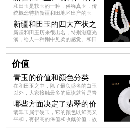
料、韩料的区别
和田玉是软玉的一种，俗称真玉，传
统概念特指新疆和田地区出产的玉
石，和田玉是国内高端具有领创品牌
新疆和田玉的四大产状之
的软玉，新国标泛指硬度在60至65
分
新疆和田玉历来很出名，特别滋蕴光
之间玉石的名称。新疆和田玉、俄
润，给人一种刚中见柔的感觉。和田
料...
古时候被称为“于阗”，中国藏语中意
为“产玉石的地方”，和田地处新疆的
最南端，南依昆仑山、北部则深...
价值
青玉的价值和颜色分类
在和田玉之中，除了最负盛名的白玉
以外，大家接触最多的应该就算是青
玉了。青玉的物质成分跟白玉相近，
哪些方面决定了翡翠的价
其颜色成因也与白玉一样，只不过是
值？
翡翠玉属于硬玉，它的颜色既鲜亮又
因为含有的微量元素铁的不同而呈
平和，有很高的保值和收藏价值，故
现...
而称为“玉中之王”。翡翠之美，美在