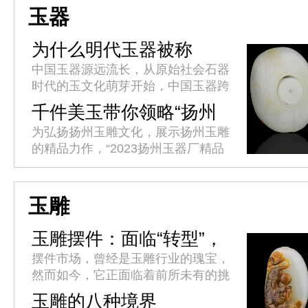
丽市将于4月10日至15日举办...
玉器
为什么明代玉器被称
作“粗大明”
中国玉器源远流长，从原始社会石器
时代的玉文化萌芽开始，中国玉器跨
越了8000余年的漫长岁月，足迹贯
千件美玉带你领略“扬州
穿了中华文明的全部历程，因此具备
工” 2023扬州玉器厂精品
为弘扬扬州玉雕文化，展示扬州玉雕
其他历史文化遗存难以比拟的连贯...
玉器展开展
的精品力作，“2023扬州玉器厂精品
玉器展”今天(4月17日)在扬州京华城
商业综合体隆重开幕。
玉雕
玉雕摆件：面临“转型”，
未来之路将何去何从?
摆件市场，曾经是玉雕行业的瑰宝，
然而如今，它正面临着前所未有的挑
战和转型。玉雕师们纷纷寻求突破，
玉雕的八种境界