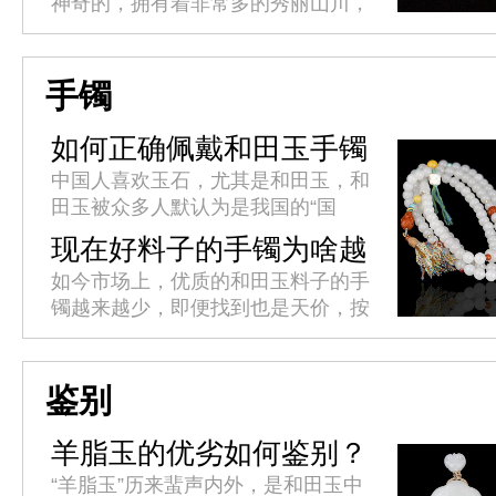
神奇的，拥有着非常多的秀丽山川，
只有你去过的地方越多，你对这个世
界的认知就越深，你的人生阅历才越
丰富，这也正是旅行的魅力所在
手镯
吧。...
如何正确佩戴和田玉手镯
中国人喜欢玉石，尤其是和田玉，和
田玉被众多人默认为是我国的“国
玉”，我国新疆出产的和田是最优质
现在好料子的手镯为啥越
的，且价值是一般人难以企及，所以
来越少了?
如今市场上，优质的和田玉料子的手
这种自带优质的“皇族血统”，自然
镯越来越少，即便找到也是天价，按
都...
理手镯是玉器饰品中最为常见，最受
青睐的一种，需求量应该很多，优质
的和田玉料的手镯也不会少，那为
鉴别
什...
羊脂玉的优劣如何鉴别？
“羊脂玉”历来蜚声内外，是和田玉中