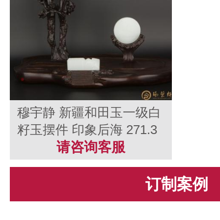
穆宇静 新疆和田玉一级白
籽玉摆件 印象后海 271.3
克
请咨询客服
订制案例