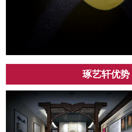
琢艺轩优势