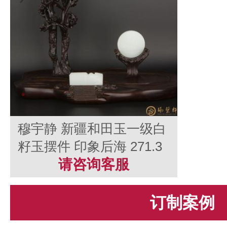
穆宇静 新疆和田玉一级白
籽玉摆件 印象后海 271.3
克
请咨询客服
订制案例