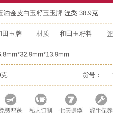
洒金皮白玉籽玉玉牌 涅槃 38.9克
和田玉牌
材质
和田玉籽料
6.8mm*32.9mm*13.9mm
9克
货号：