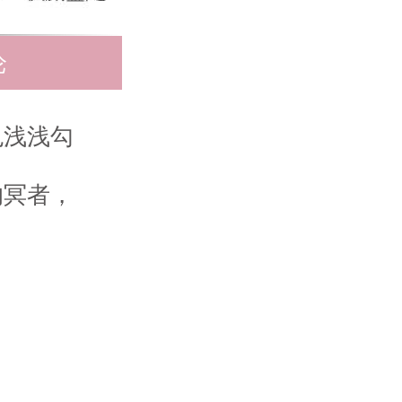
论
色浅浅勾
的冥者，