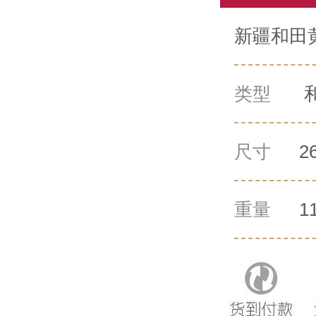
新疆和田黄
类型
尺寸
2
重量
1