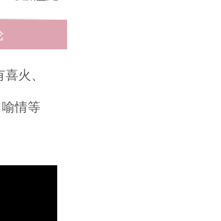
论
有喜火、
、喻情等
。