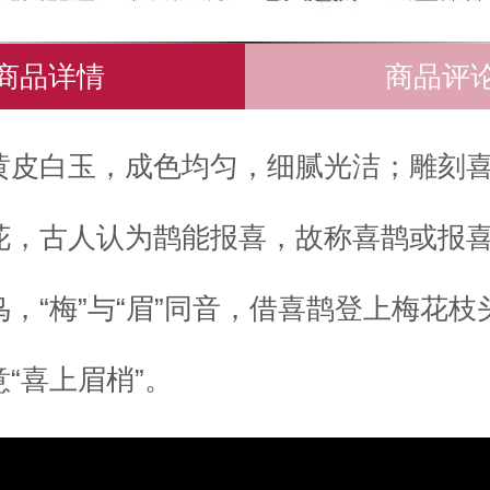
商品详情
商品评
黄皮白玉，成色均匀，细腻光洁；雕刻
花，古人认为鹊能报喜，故称喜鹊或报
鸟，“梅”与“眉”同音，借喜鹊登上梅花枝
意“喜上眉梢”。