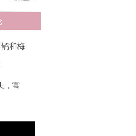
论
喜鹊和梅
喜
头，寓