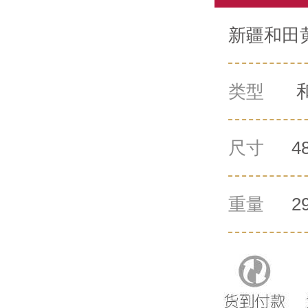
新疆和田黄
类型
尺寸
4
重量
2