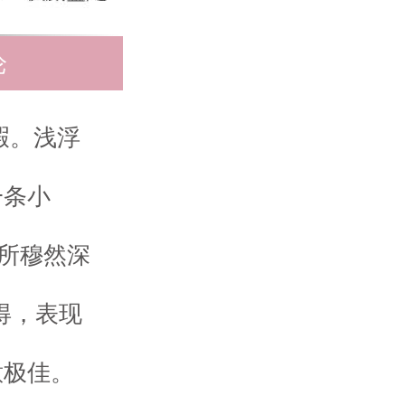
论
暇。浅浮
一条小
有所穆然深
得，表现
意极佳。