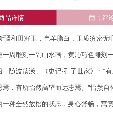
商品详情
商品评
新疆和田籽玉，色羊脂白，玉质缜密无
雕一周雕刻一副山水画，黄沁巧色雕刻
船，随波荡漾。《史记·孔子世家》：“
思焉，有所怡然高望而远志焉。”怡然自
的一种全然放松的状态，身心舒畅，寓