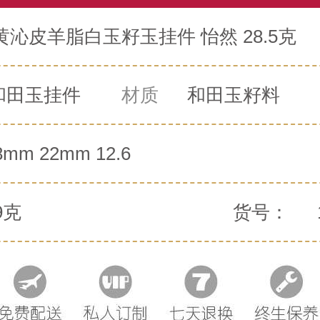
沁皮羊脂白玉籽玉挂件 怡然 28.5克
和田玉挂件
材质
和田玉籽料
8mm 22mm 12.6
9克
货号：