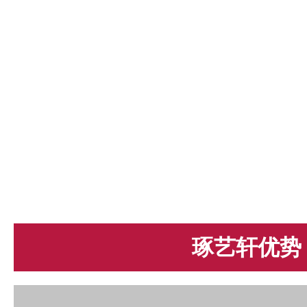
琢艺轩优势