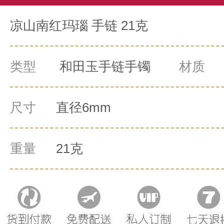
凉山南红玛瑙 手链 21克
类型
和田玉手链手镯
材质
0
尺寸
直径6mm
重量
21克