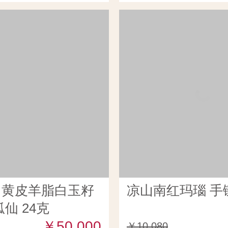
田黄皮羊脂白玉籽
凉山南红玛瑙 手链
仙 24克
￥50,000
￥10,080