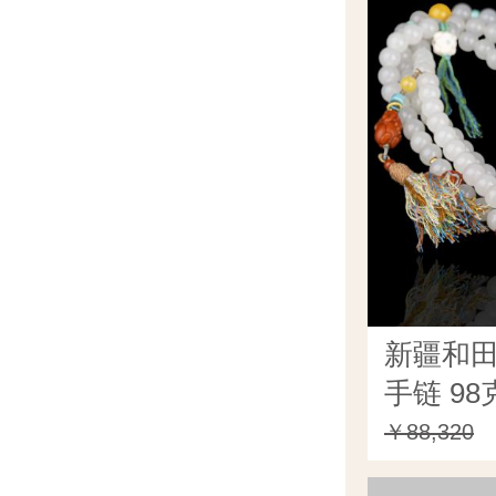
新疆和田
手链 98
￥88,320