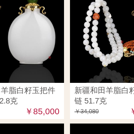
田羊脂白籽玉把件
新疆和田羊脂白籽
2.8克
链 51.7克
￥85,000
￥34,080