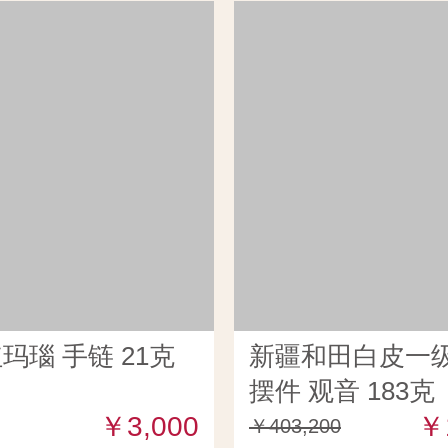
玛瑙 手链 21克
新疆和田白皮一
摆件 观音 183克
￥3,000
￥
￥403,200