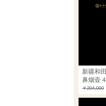
新疆和
鼻烟壶 4
￥204,000