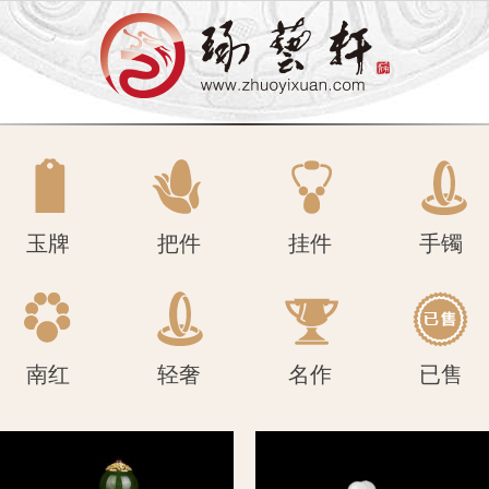
南红
轻奢
名作
已售
玉牌
把件
挂件
手镯
南红
轻奢
名作
已售