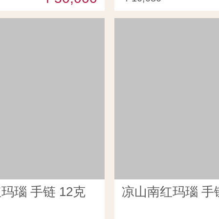
玛瑙 手链 12克
凉山南红玛瑙 手链 