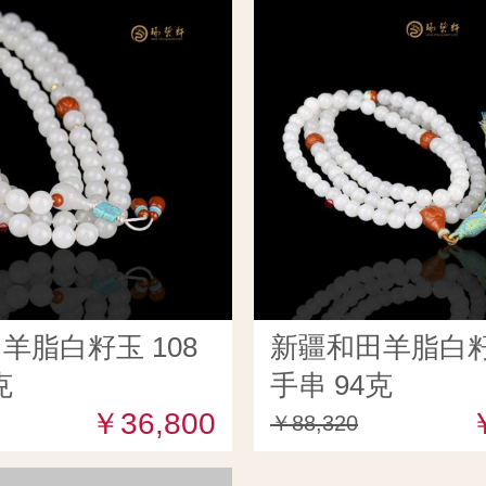
羊脂白籽玉 108
新疆和田羊脂白籽玉
克
手串 94克
￥36,800
￥88,320