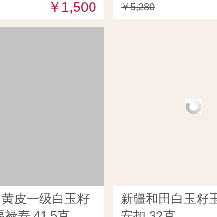
￥1,500
￥5,280
田黄皮一级白玉籽
新疆和田白玉籽玉
禄寿 41.5克
安扣 32克