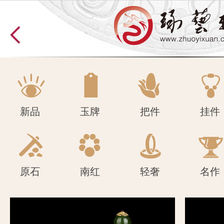
原石
南红
轻奢
名作
新品
玉牌
把件
挂件
原石
南红
轻奢
名作