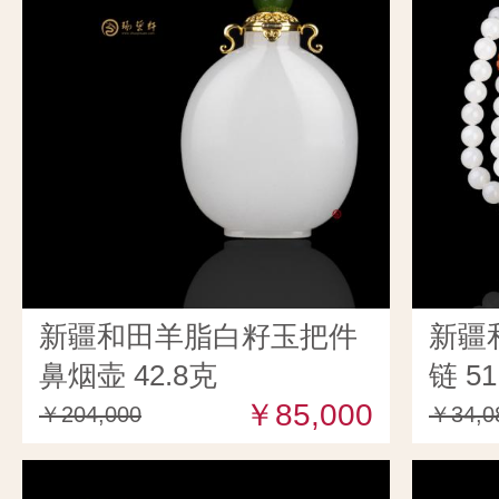
新疆和田羊脂白籽玉把件
新疆
鼻烟壶 42.8克
链 51
￥85,000
￥204,000
￥34,0