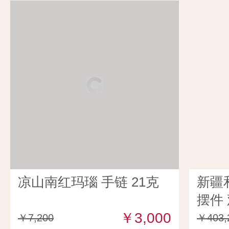
凉山南红玛瑙 手链 21克
新疆
摆件 
￥3,000
￥7,200
￥403,