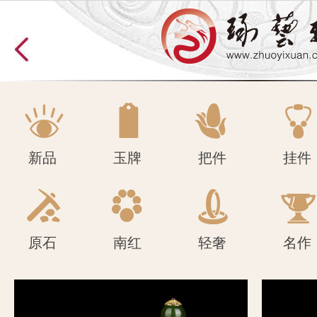
原石
南红
轻奢
名作
新品
玉牌
把件
挂件
原石
南红
轻奢
名作