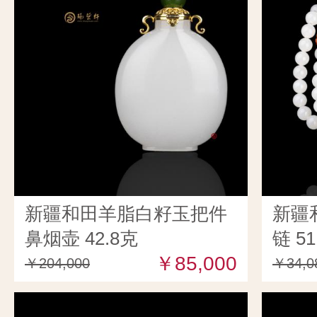
新疆和田羊脂白籽玉把件
新疆
鼻烟壶 42.8克
链 51
￥85,000
￥204,000
￥34,0