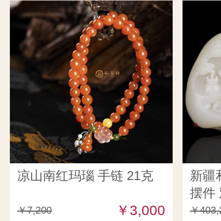
凉山南红玛瑙 手链 21克
新疆
摆件 
￥3,000
￥7,200
￥403,