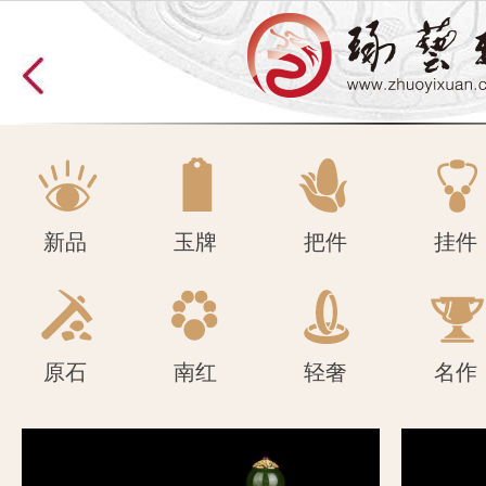
原石
南红
轻奢
名作
新品
玉牌
把件
挂件
原石
南红
轻奢
名作