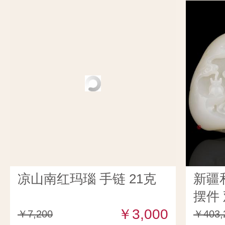
凉山南红玛瑙 手链 21克
新疆
摆件 
￥3,000
￥7,200
￥403,