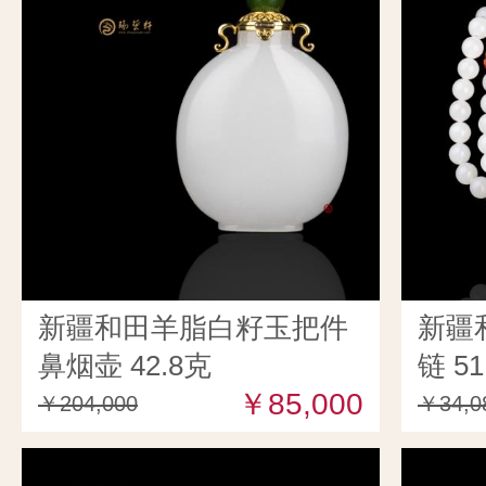
新疆和田羊脂白籽玉把件
新疆
鼻烟壶 42.8克
链 51
￥85,000
￥204,000
￥34,0