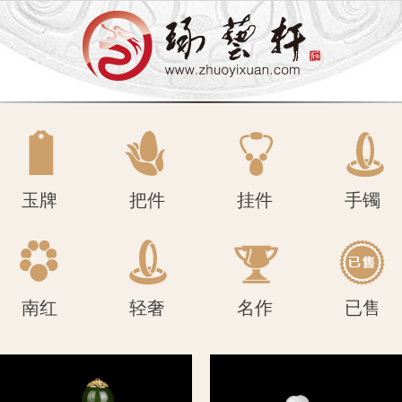
南红
轻奢
名作
已售
玉牌
把件
挂件
手镯
南红
轻奢
名作
已售