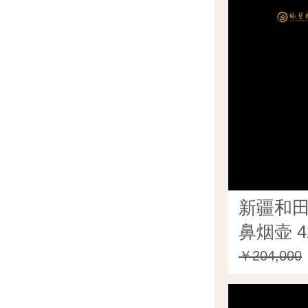
新疆和
鼻烟壶 4
￥204,000