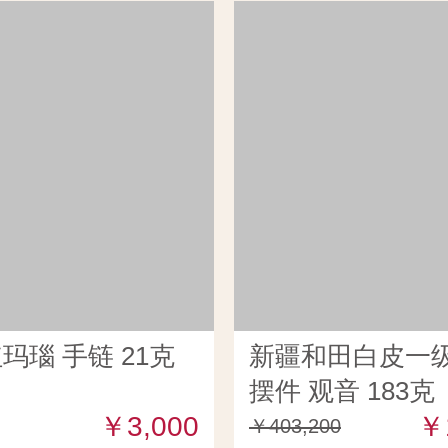
玛瑙 手链 21克
新疆和田白皮一
摆件 观音 183克
￥3,000
￥
￥403,200