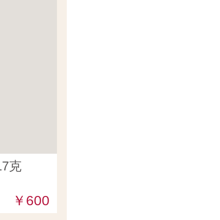
7克
￥600