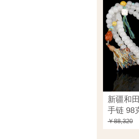
新疆和田
手链 98
￥88,320