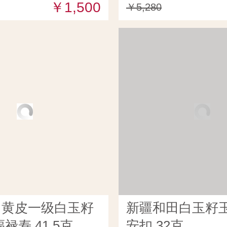
￥1,500
￥5,280
田黄皮一级白玉籽
新疆和田白玉籽玉
禄寿 41.5克
安扣 32克