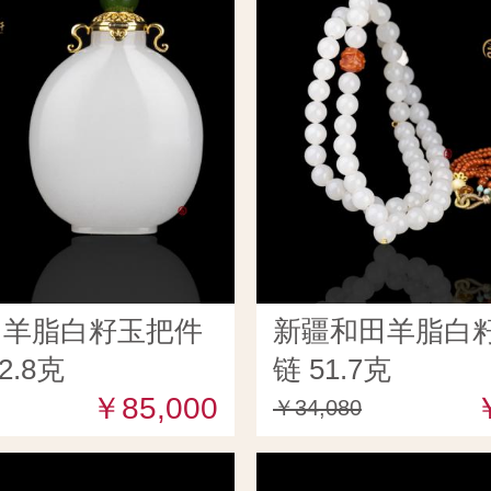
田羊脂白籽玉把件
新疆和田羊脂白籽
2.8克
链 51.7克
￥85,000
￥34,080