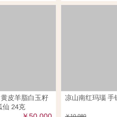
田黄皮羊脂白玉籽
凉山南红玛瑙 手链
仙 24克
￥50,000
￥10,080