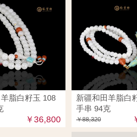
羊脂白籽玉 108
新疆和田羊脂白籽玉
克
手串 94克
￥36,800
￥88,320