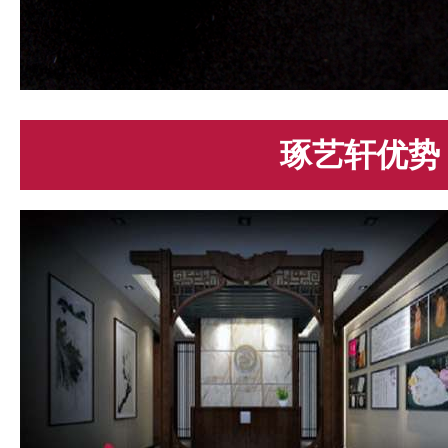
琢艺轩优势