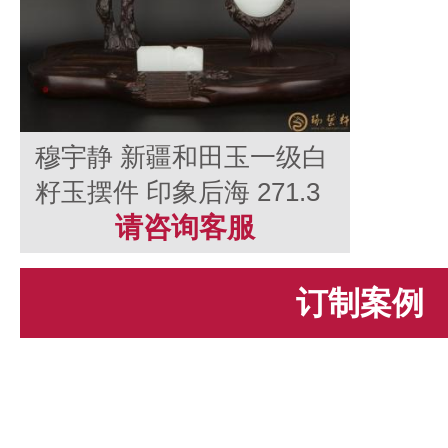
穆宇静 新疆和田玉一级白
籽玉摆件 印象后海 271.3
克
请咨询客服
订制案例