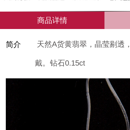
商品详情
天然A货黄翡翠，晶莹剔透
简介
戴。钻石0.15ct