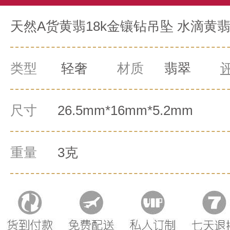
天然A货黄翡18k金镶钻吊坠 水滴黄翡 
类型
轻奢
材质
翡翠
尺寸
26.5mm*16mm*5.2mm
重量
3克