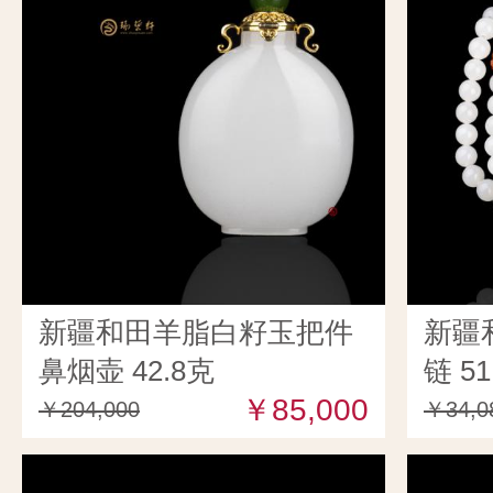
新疆和田羊脂白籽玉把件
新疆
鼻烟壶 42.8克
链 51
￥85,000
￥204,000
￥34,0