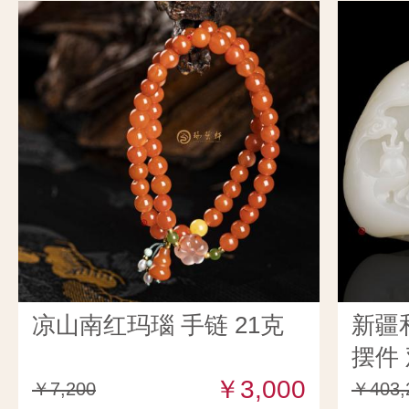
凉山南红玛瑙 手链 21克
新疆
摆件 
￥3,000
￥7,200
￥403,