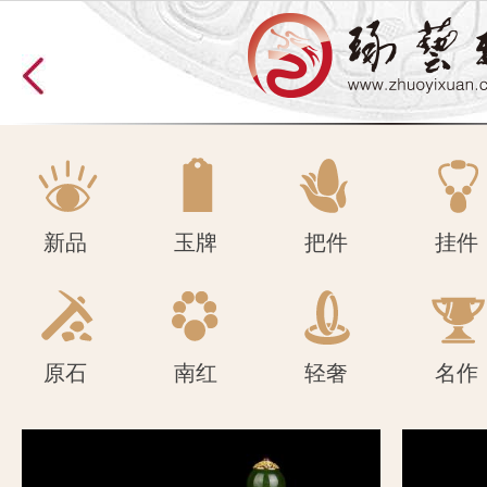
原石
南红
轻奢
名作
新品
玉牌
把件
挂件
原石
南红
轻奢
名作